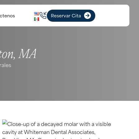
ctenos
Reservar Cita
ton, MA
rales