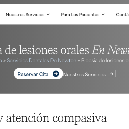
Nuestros Servicios
Para Los Pacientes
Contá
En New
 de lesiones orales
o
»
Servicios Dentales De Newton
»
Biopsia de lesiones o
Reservar Cita
Nuestros Servicios
 y atención compasiva