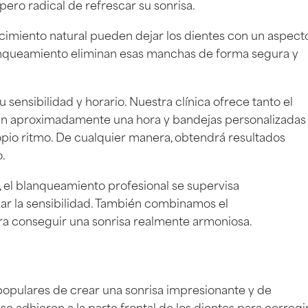
pero radical de refrescar su sonrisa.
ejecimiento natural pueden dejar los dientes con un aspect
nqueamiento eliminan esas manchas de forma segura y
ensibilidad y horario. Nuestra clínica ofrece tanto el
s en aproximadamente una hora y bandejas personalizadas
opio ritmo. De cualquier manera, obtendrá resultados
.
 el blanqueamiento profesional se supervisa
r la sensibilidad. También combinamos el
ra conseguir una sonrisa realmente armoniosa.
 populares de crear una sonrisa impresionante y de
 se adhieren a la parte frontal de los dientes para corregi