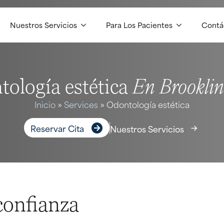
Nuestros Servicios
Para Los Pacientes
Contá
En Brookli
ología estética
Inicio
»
Services
»
Odontología estética
Reservar Cita
Nuestros Servicios
confianza