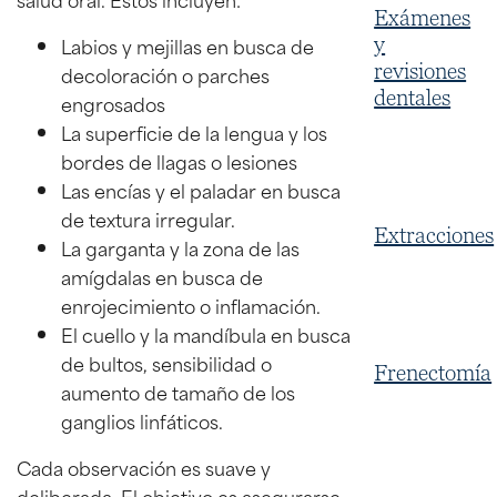
Exámenes
Labios y mejillas en busca de
y
revisiones
decoloración o parches
dentales
engrosados
La superficie de la lengua y los
bordes de llagas o lesiones
Las encías y el paladar en busca
de textura irregular.
Extracciones
La garganta y la zona de las
amígdalas en busca de
enrojecimiento o inflamación.
El cuello y la mandíbula en busca
de bultos, sensibilidad o
Frenectomía
aumento de tamaño de los
ganglios linfáticos.
Cada observación es suave y
deliberada. El objetivo es asegurarse