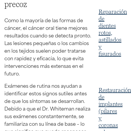
precoz
Reparación
de
Como la mayoría de las formas de
dientes
cáncer, el cáncer oral tiene mejores
rotos,
resultados cuando se detecta pronto.
astillados
Las lesiones pequeñas o los cambios
y
en los tejidos suelen poder tratarse
fisurados
con rapidez y eficacia, lo que evita
intervenciones más extensas en el
futuro.
Exámenes de rutina nos ayudan a
Restauració
identificar estos signos sutiles antes
de
de que los síntomas se desarrollan.
implantes
Debido a que el Dr. Whiteman realiza
(pilares
sus exámenes constantemente, se
y
familiariza con su línea de base – lo
coronas